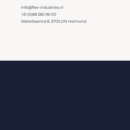
info@flex-industries.nl
+31 (0)88 280 96 00​
Waterbeemd 8, 5705 DN Helmond
CONTACT
Contact
info@flex-industries.nl
+31 (0)88 280 96 00
Waterbeemd 8, 5705 DN Helmond
Socials