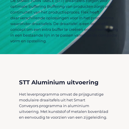
De SMART TURN TABLE (STT) draaitafels zorgen voor
optimale buffering Buffering van producten zorgt voor
continuïteit van het productieproces. Flex heeft
daar verschillende oplossingen voor in het programma
waaronder draaitafels. De draaitafel is een beproefd
concept om een extra buffer te creëren en zijn eenvoudig
in een bestaande lijn in te passen vanwege de compacte
vorm en opstelling.
STT Aluminium uitvoering
Het leverprogramma omvat de prijsgunstige
modulaire draaitafels uit het Smart
Conveyors programma in aluminium
uitvoering. Met kunststof of metalen bovenblad
en eenvoudig te voorzien van een zijgeleiding.